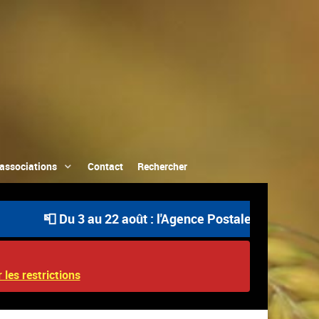
associations
Contact
Rechercher
📮 Du 3 au 22 août : l'Agence Postale Communale est ou
 les restrictions