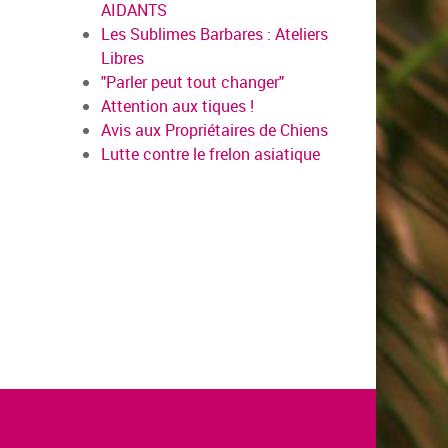
AIDANTS
Les Sublimes Barbares : Ateliers
Libres
"Parler peut tout changer"
Attention aux tiques !
Avis aux Propriétaires de Chiens
Lutte contre le frelon asiatique