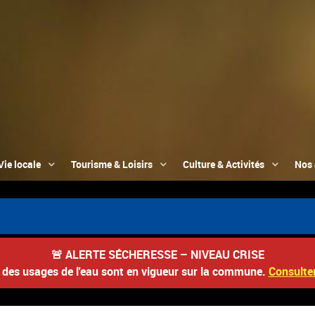
Vie locale
Tourisme & Loisirs
Culture & Activités
Nos 
🚨
ALERTE SÉCHERESSE – NIVEAU CRISE
s des usages de l'eau sont en vigueur sur la commune.
Consulter