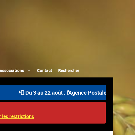
associations
Contact
Rechercher
📮 Du 3 au 22 août : l'Agence Postale Communale est o
 les restrictions