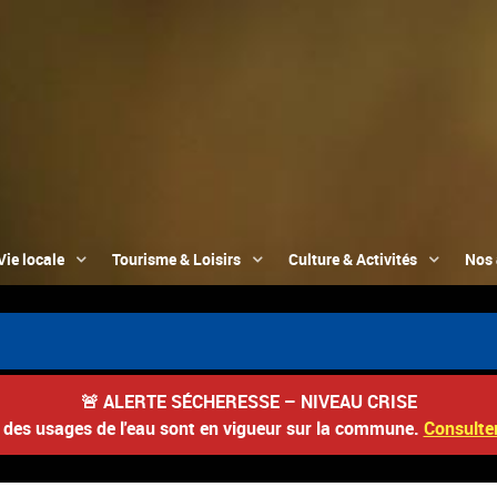
Vie locale
Tourisme & Loisirs
Culture & Activités
Nos 
🚨
ALERTE SÉCHERESSE – NIVEAU CRISE
s des usages de l'eau sont en vigueur sur la commune.
Consulter