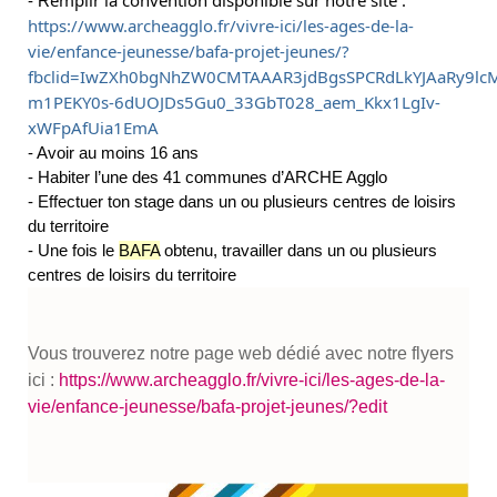
- R
https://www.archeagglo.fr/vivre-ici/les-ages-de-la-
vie/enfance-jeunesse/bafa-projet-jeunes/?
fbclid=IwZXh0bgNhZW0CMTAAAR3jdBgsSPCRdLkYJAaRy9lc
m1PEKY0s-6dUOJDs5Gu0_33GbT028_aem_Kkx1LgIv-
xWFpAfUia1EmA
- Avoir au moins 16 ans
- Habiter l’une des 41 communes d’ARCHE Agglo
- Effectuer ton stage dans un ou plusieurs centres de loisirs
du territoire
- Une fois le
BAFA
obtenu, travailler dans un ou plusieurs
centres de loisirs du territoire
Vous trouverez notre page web dédié avec notre flyers
ici :
https://www.archeagglo.fr/vivre-ici/les-ages-de-la-
vie/enfance-jeunesse/bafa-projet-jeunes/?edit