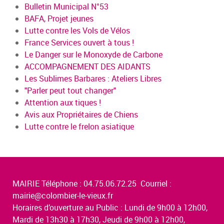
Bulletin Municipal N°53
BAFA, Projet jeunes
Lutte contre les Vols de Vélos
France Services ouvert à tous !
Le Danger sur le Monoxyde de Carbone
ACCOMPAGNEMENT DES AIDANTS
Les Sublimes Barbares : Ateliers Libres
"Parler peut tout changer"
Attention aux tiques !
Avis aux Propriétaires de Chiens
Lutte contre le frelon asiatique
MAIRIE Téléphone : 04.75.06.72.25 Courriel :
mairie@colombier-le-vieux.fr
Horaires d’ouverture au Public : Lundi de 9h00 à 12h00,
Mardi de 13h30 à 17h30, Jeudi de 9h00 à 12h00,