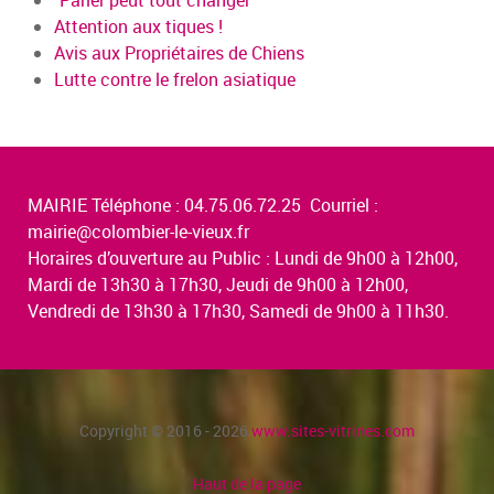
Attention aux tiques !
Avis aux Propriétaires de Chiens
Lutte contre le frelon asiatique
MAIRIE Téléphone : 04.75.06.72.25 Courriel :
mairie@colombier-le-vieux.fr
Horaires d’ouverture au Public : Lundi de 9h00 à 12h00,
Mardi de 13h30 à 17h30, Jeudi de 9h00 à 12h00,
Vendredi de 13h30 à 17h30, Samedi de 9h00 à 11h30.
Copyright © 2016 - 2026
www.sites-vitrines.com
Haut de la page