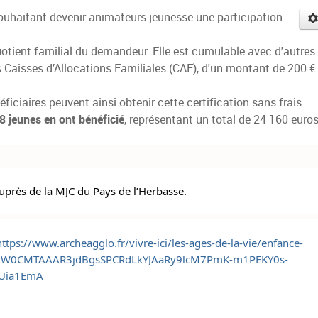
uhaitant devenir animateurs jeunesse une participation
quotient familial du demandeur. Elle est cumulable avec d'autres
 Caisses d’Allocations Familiales (CAF), d'un montant de 200 €
ficiaires peuvent ainsi obtenir cette certification sans frais.
8 jeunes en ont bénéficié
, représentant un total de 24 160 euro
uprès de la MJC du Pays de l’Herbasse.
https://www.archeagglo.fr/vivre-ici/les-ages-de-la-vie/enfance-
gNhZW0CMTAAAR3jdBgsSPCRdLkYJAaRy9lcM7PmK-m1PEKY0s-
Uia1EmA