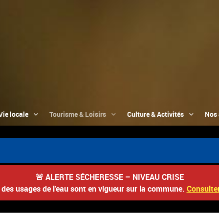
Vie locale
Tourisme & Loisirs
Culture & Activités
Nos 
📮 
🚨
ALERTE SÉCHERESSE – NIVEAU CRISE
s des usages de l'eau sont en vigueur sur la commune.
Consulter