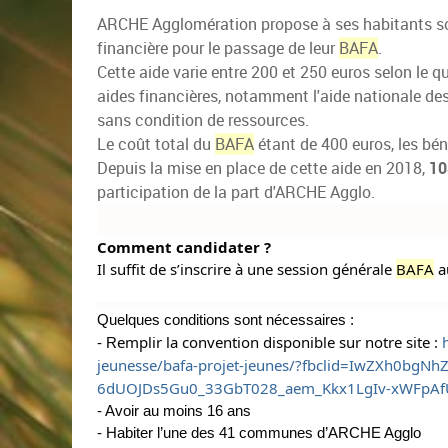
ARCHE Agglomération propose à ses habitants so
financière pour le passage de leur
BAFA
.
Cette aide varie entre 200 et 250 euros selon le 
aides financières, notamment l'aide nationale des
sans condition de ressources.
Le coût total du
BAFA
étant de 400 euros, les béné
Depuis la mise en place de cette aide en 2018,
10
participation de la part d'ARCHE Agglo.
Comment candidater ?
Il suffit
de s’inscrire à une session générale
BAFA
a
Quelques conditions sont nécessaires :
emplir la convention disponible sur notre site :
- R
jeunesse/bafa-projet-jeunes/?fbclid=IwZXh0b
6dUOJDs5Gu0_33GbT028_aem_Kkx1LgIv-xWFpAf
- Avoir au moins 16 ans
- Habiter l’une des 41 communes d’ARCHE Agglo