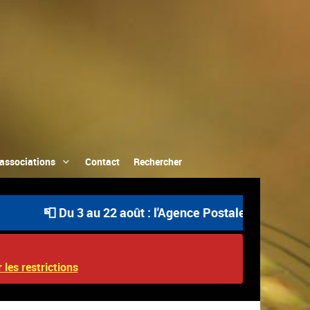
associations
Contact
Rechercher
📮 Du 3 au 22 août : l'Agence Postale Communale est ou
 les restrictions