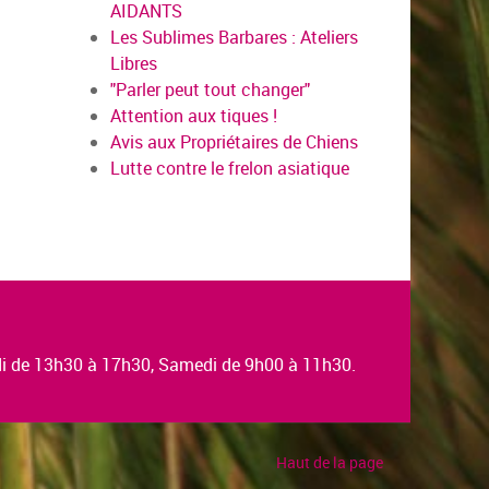
AIDANTS
Les Sublimes Barbares : Ateliers
Libres
"Parler peut tout changer"
Attention aux tiques !
Avis aux Propriétaires de Chiens
Lutte contre le frelon asiatique
edi de 13h30 à 17h30, Samedi de 9h00 à 11h30.
Haut de la page