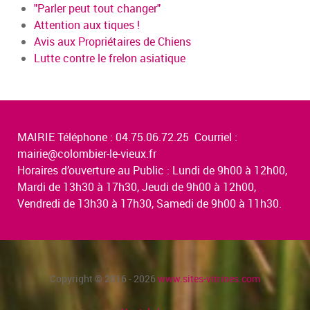
"Parler peut tout changer"
Attention aux tiques !
Avis aux Propriétaires de Chiens
Lutte contre le frelon asiatique
MAIRIE Téléphone : 04.75.06.72.25 Courriel :
mairie@colombier-le-vieux.fr
Horaires d’ouverture au Public : Lundi de 9h00 à 12h00,
Mardi de 13h30 à 17h30, Jeudi de 9h00 à 12h00,
Vendredi de 13h30 à 17h30, Samedi de 9h00 à 11h30.
Copyright © 2016 - 2026
www.sites-vitrines.com