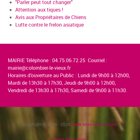
"Parler peut tout changer"
Attention aux tiques !
Avis aux Propriétaires de Chiens
Lutte contre le frelon asiatique
MAIRIE Téléphone : 04.75.06.72.25 Courriel :
mairie@colombier-le-vieux.fr
Horaires d’ouverture au Public : Lundi de 9h00 à 12h00,
Mardi de 13h30 à 17h30, Jeudi de 9h00 à 12h00,
Vendredi de 13h30 à 17h30, Samedi de 9h00 à 11h30.
Copyright © 2016 - 2026
www.sites-vitrines.com
Haut de la page