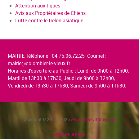
Attention aux tiques !
Avis aux Propriétaires de Chiens
Lutte contre le frelon asiatique
MAIRIE Téléphone : 04.75.06.72.25 Courriel :
mairie@colombier-le-vieux.fr
Horaires d’ouverture au Public : Lundi de 9h00 à 12h00,
Mardi de 13h30 à 17h30, Jeudi de 9h00 à 12h00,
Vendredi de 13h30 à 17h30, Samedi de 9h00 à 11h30.
Copyright © 2016 - 2026
www.sites-vitrines.com
Haut de la page