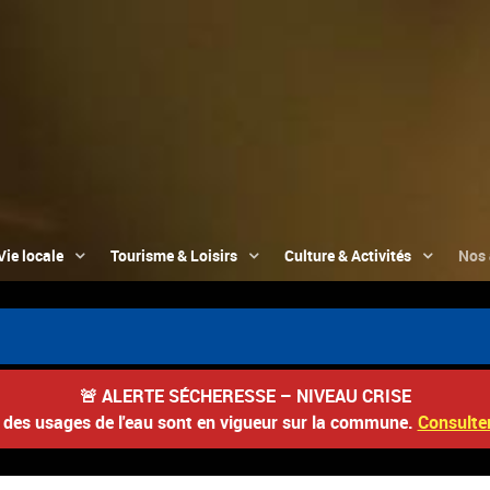
Vie locale
Tourisme & Loisirs
Culture & Activités
Nos 

🚨
ALERTE SÉCHERESSE – NIVEAU CRISE
s des usages de l'eau sont en vigueur sur la commune.
Consulter