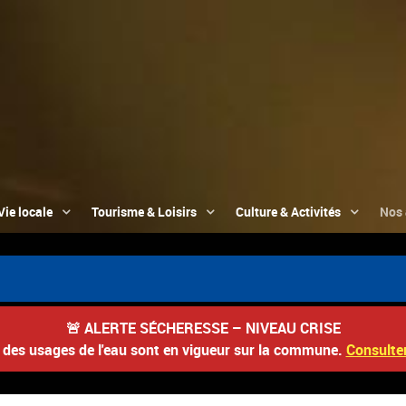
Vie locale
Tourisme & Loisirs
Culture & Activités
Nos 
📮
🚨
ALERTE SÉCHERESSE – NIVEAU CRISE
s des usages de l'eau sont en vigueur sur la commune.
Consulter