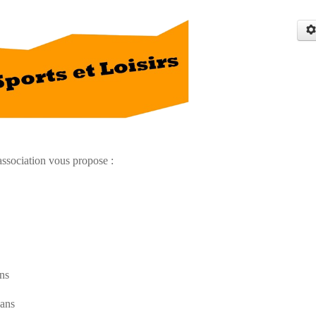
 association
vous propose :
ans
 ans