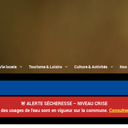
Vie locale
Tourisme & Loisirs
Culture & Activités
Nos 
🚨
ALERTE SÉCHERESSE – NIVEAU CRISE
s des usages de l'eau sont en vigueur sur la commune.
Consulter