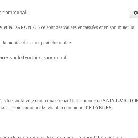
ire communal :
X et la DARONNE) ce sont des vallées encaissées et en son milieu la
t, la montée des eaux peut être rapide.
ion »
sur le territoire communal :
E
, situé sur la voie communale reliant la commune de
SAINT-VICTOR
ué sur la voie communale reliant la commune d’
ETABLES.
vière, deux campings, le risque pour la population est plus