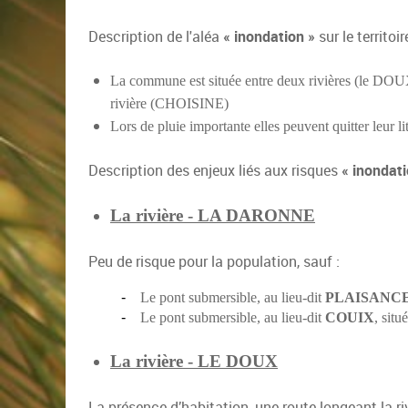
Description de l'aléa
« inondation »
sur le territo
La commune est située entre deux rivières (le DOU
rivière (CHOISINE)
Lors de pluie importante elles peuvent quitter leur li
Description des enjeux liés aux risques
« inondat
La rivière - LA DARONNE
Peu de risque pour la population, sauf :
-
Le pont submersible, au lieu-dit
PLAISANC
-
Le pont submersible, au lieu-dit
COUIX
, sit
La rivière - LE DOUX
La présence d’habitation, une route longeant la ri