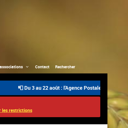
associations
Contact
Rechercher
📮 Du 3 au 22 août : l'Agence Postale Communale est o
 les restrictions