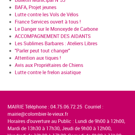
Bulletin Municipal N°53
BAFA, Projet jeunes
Lutte contre les Vols de Vélos
France Services ouvert à tous !
Le Danger sur le Monoxyde de Carbone
ACCOMPAGNEMENT DES AIDANTS
Les Sublimes Barbares : Ateliers Libres
"Parler peut tout changer"
Attention aux tiques !
Avis aux Propriétaires de Chiens
Lutte contre le frelon asiatique
MAIRIE Téléphone : 04.75.06.72.25 Courriel :
mairie@colombier-le-vieux.fr
Horaires d’ouverture au Public : Lundi de 9h00 à 12h00,
Mardi de 13h30 à 17h30, Jeudi de 9h00 à 12h00,