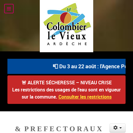
📮 Du 3 au 22 août : l'Agence Posta
🚨
ALERTE SÉCHERESSE – NIVEAU CRISE
Les restrictions des usages de l'eau sont en vigueur
sur la commune.
Consulter les restrictions
& P R E F E C T O R A U X