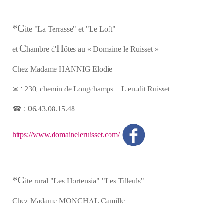
*G
ite "La Terrasse" et "Le Loft"
C
H
et
hambre d'
ôtes au « Domaine le Ruisset »
Chez Madame HANNIG Elodie
✉ :
230, chemin de Longchamps – Lieu-dit Ruisset
☎ : 0
6.43.08.15.48
https://www.domaineleruisset.com/
*G
ite rural "Les Hortensia" "Les Tilleuls"
Chez Madame MONCHAL Camille