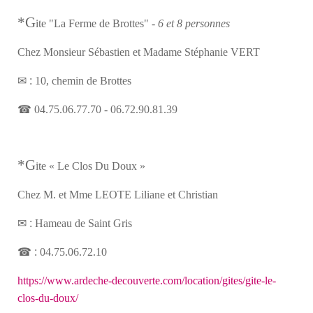
*G
ite "La Ferme de Brottes" -
6 et 8 personnes
Chez Monsieur Sébastien et Madame Stéphanie VERT
✉ :
10, chemin de Brottes
☎
04.75.06.77.70 - 06.72.90.81.39
*G
ite « Le Clos Du Doux »
Chez M. et Mme LEOTE Liliane et Christian
✉ :
Hameau de Saint Gris
☎ :
04.75.06.72.10
https://www.ardeche-decouverte.com/location/gites/gite-le-
clos-du-doux/