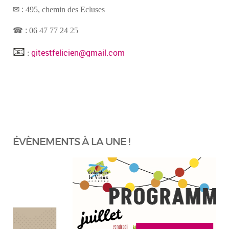
✉ :
495, chemin des Ecluses
☎ :
06 47 77 24 25
📧
gitestfelicien@gmail.com
:
ÉVÈNEMENTS À LA UNE !