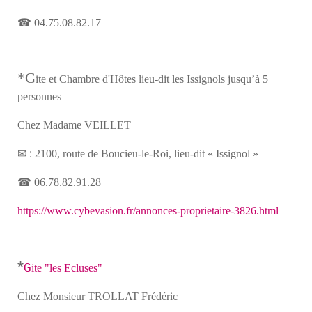
☎
04.75.08.82.17
*G
ite et Chambre d'Hôtes lieu-dit les Issignols jusqu’à 5
personnes
Chez Madame VEILLET
✉ :
2100, route de Boucieu-le-Roi, lieu-dit « Issignol »
☎
06.78.82.91.28
https://www.cybevasion.fr/annonces-proprietaire-3826.html
*
G
ite "les Ecluses"
Chez Monsieur TROLLAT Frédéric