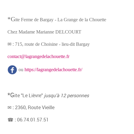
*G
ite Ferme de Bargay - La Grange de la Chouette
Chez Madame Marianne DELCOURT
✉ :
715, route de Choisine - lieu-dit Bargay
contact@lagrangedelachouette.fr
ou
https://lagrangedelachouette.fr/
*G
ite "Le Lièvre"
jusqu’à 12 personnes
2360, Route Vieille
✉ :
06.74.01.57.51
☎ :