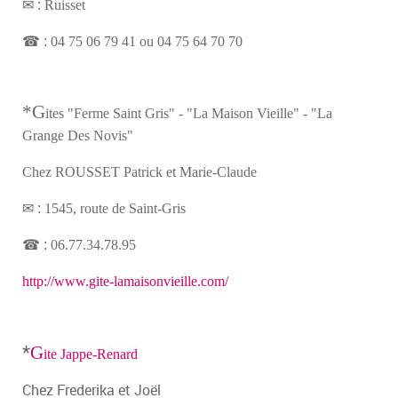
✉ :
Ruisset
☎ :
04 75 06 79 41 ou 04 75 64 70 70
*G
ites "Ferme Saint Gris" - "La Maison Vieille" - "La
Grange Des Novis"
Chez ROUSSET Patrick et Marie-Claude
✉ :
1545, route de Saint-Gris
☎ :
06.77.34.78.95
http://www.gite-lamaisonvieille.com/
*
G
ite Jappe-Renard
Chez Frederika et Joël