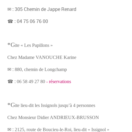
305 Chemin de Jappe Renard
✉ :
04 75 06 76 00
☎ :
*G
ite « Les Papillons »
Chez Madame VANOUCHE Karine
✉ :
880, chemin de Longchamp
☎ :
06 58 49 27 80
- réservations
*G
ite lieu-dit les Issignols jusqu’à 4 personnes
Chez Monsieur Didier ANDRIEUX-BRUSSON
✉ :
2125, route de Boucieu-le-Roi, lieu-dit « Issignol »