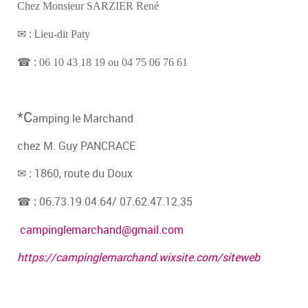
Chez Monsieur SARZIER René
✉ : L
ieu-dit Paty
☎ :
06 10 43 18 19 ou 04 75 06 76 61
*C
amping le Marchand
chez M. Guy PANCRACE
1860, route du Doux
✉ :
06.73.19.04.64/ 07.62.47.12.35
☎ :
campinglemarchand@gmail.com
https://campinglemarchand.wixsite.com/siteweb