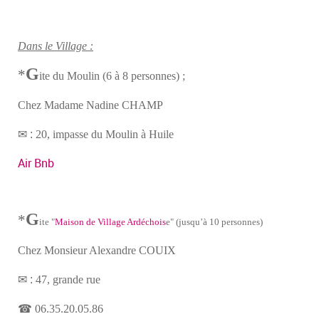
Dans le Village :
G
*
ite
du Moulin (6 à 8 personnes) ;
Chez Madame Nadine CHAMP
✉ :
20, impasse du Moulin à Huile
Air Bnb
G
*
ite "
Maison de Village Ardéchois
e" (jusqu’à 10 personnes)
Chez Monsieur Alexandre COUIX
✉ :
47, grande rue
☎
06.35.20.05.86