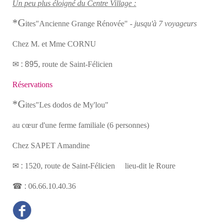
Un peu plus éloigné du Centre Village :
*G
ites
"Ancienne Grange Rénovée" -
jusqu'à 7 voyageurs
Chez M. et Mme CORNU
✉ : 895
, route de Saint-Félicien
Réservations
*G
ites
"Les dodos de My'lou"
au cœur d'une ferme familiale (6 personnes)
Chez SAPET Amandine
✉ :
1520, route de Saint-Félicien lieu-dit le Roure
☎ :
06.66.10.40.36