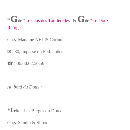
G
G
*
ite "
Le Clos des Tourterelles
" &
ite
"Le Doux
Refuge"
Chez Madame NELIS Corinne
✉ :
30, impasse du Ferblantier
☎ :
06.60.62.50.59
Au bord du Doux :
G
*
ite "Les Berges du Doux"
Chez Sandra & Simon