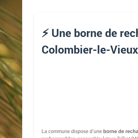
⚡ Une borne de rec
Colombier-le-Vieux
La commune dispose d’une
borne de recha