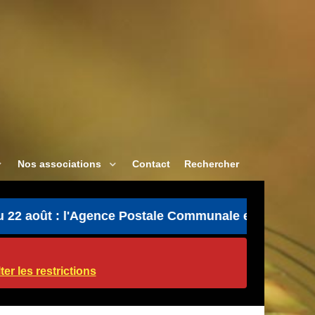
Nos associations
Contact
Rechercher
oût : l'Agence Postale Communale est ouverte unique
er les restrictions