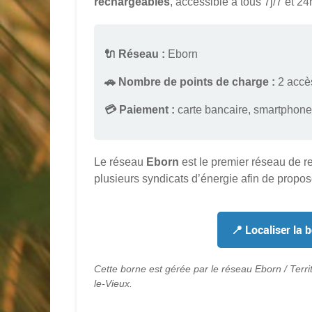
rechargeables
, accessible à tous 7j/7 et 24
🔌 Réseau :
Eborn
🚗 Nombre de points de charge :
2 accès
💳 Paiement :
carte bancaire, smartphone
Le réseau
Eborn
est le premier réseau de r
plusieurs syndicats d’énergie afin de propos
📍 Localiser la 
Cette borne est gérée par le réseau Eborn / Terr
le-Vieux.