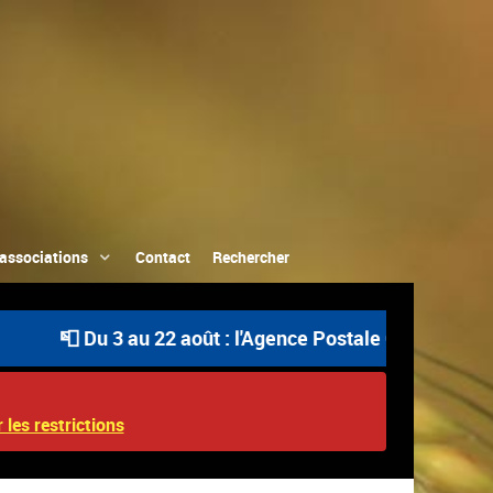
associations
Contact
Rechercher
📮 Du 3 au 22 août : l'Agence Postale Communale est ou
 les restrictions