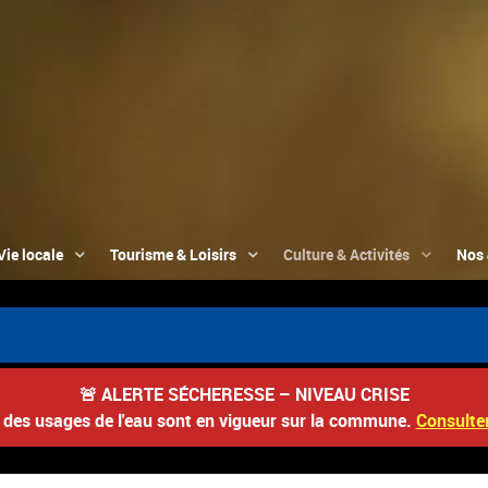
Vie locale
Tourisme & Loisirs
Culture & Activités
Nos 
🚨
ALERTE SÉCHERESSE – NIVEAU CRISE
s des usages de l'eau sont en vigueur sur la commune.
Consulter