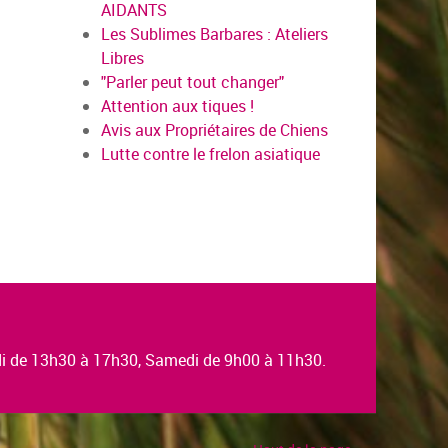
AIDANTS
Les Sublimes Barbares : Ateliers
Libres
en savoir plus
"Parler peut tout changer"
Attention aux tiques !
Avis aux Propriétaires de Chiens
Lutte contre le frelon asiatique
edi de 13h30 à 17h30, Samedi de 9h00 à 11h30.