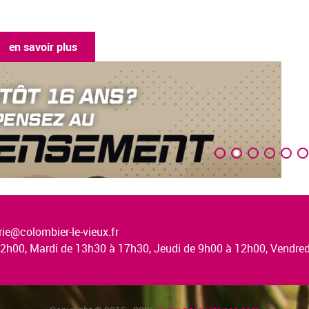
ie@colombier-le-vieux.fr
à 12h00, Mardi de 13h30 à 17h30, Jeudi de 9h00 à 12h00, Vendr