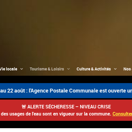
Vie locale
Tourisme & Loisirs
Culture & Activités
Nos 
août : l'Agence Postale Communale est ouverte uniquement
🚨
ALERTE SÉCHERESSE – NIVEAU CRISE
s des usages de l'eau sont en vigueur sur la commune.
Consulter