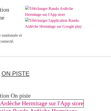
tion
he
e randonnée et
connecté.
ON PISTE
tion On piste