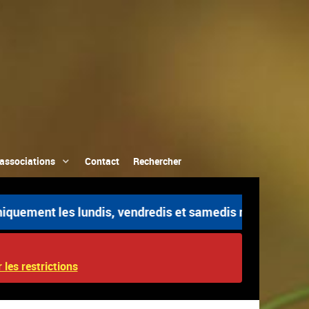
associations
Contact
Rechercher
 les lundis, vendredis et samedis matin. | 🏛️ Du 17 au
 les restrictions