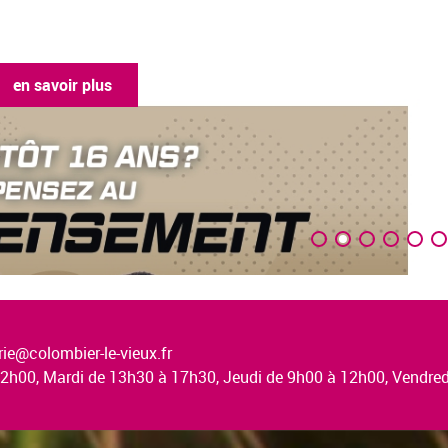
en savoir plus
ie@colombier-le-vieux.fr
à 12h00, Mardi de 13h30 à 17h30, Jeudi de 9h00 à 12h00, Vendr