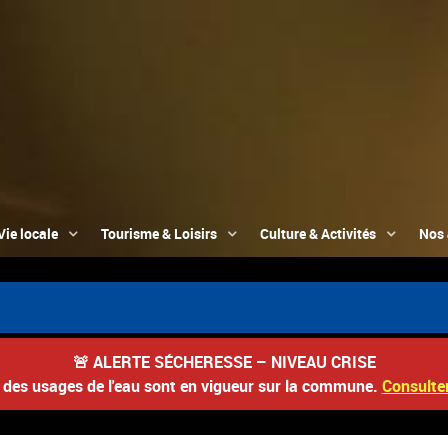
Vie locale
Tourisme & Loisirs
Culture & Activités
Nos 
📮 
🚨
ALERTE SÉCHERESSE – NIVEAU CRISE
s des usages de l'eau sont en vigueur sur la commune.
Consulter