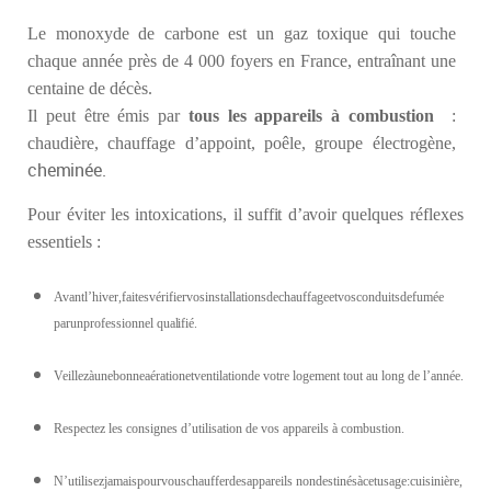
Le monoxyde de carbone est un gaz toxique qui touche
chaque année près de 4 000 foyers en France, entraînant une
centaine de décès.
Il peut être émis par
tous les appareils à combustion
:
chaudière, chauffage d’appoint, poêle, groupe électrogène,
cheminée.
Pour
éviter
les
intoxications,
il suffit d’avoir
quelques réflexes
essentiels :
Avantl’hiver,faitesvérifiervosinstallationsdechauffageetvosconduitsdefumée
parunprofessionnel
qualifié.
Veillezàunebonneaérationetventilationde votre logement tout au long de l’année.
Respectez les consignes d’utilisation de vos appareils à combustion.
N’utilisezjamaispourvouschaufferdesappareils nondestinésàcetusage:cuisinière,