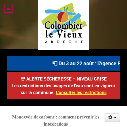
📮 Du 3 au 22 août : l'Agence Post
🚨
ALERTE SÉCHERESSE – NIVEAU CRISE
Les restrictions des usages de l'eau sont en vigueur
sur la commune.
Consulter les restrictions
Monoxyde
de
carbone
:
comment
prévenir
les
intoxications