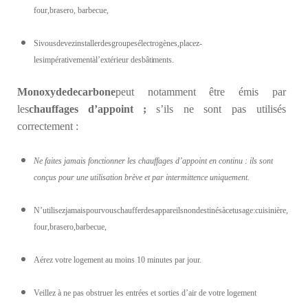
four,brasero, barbecue,
Sivousdevezinstallerdesgroupesélectrogènes,placez-
lesimpérativementàl’extérieur des
bâtiments.
Monoxyde
de
carbone
peut notamment être émis par
les
chauffages
d
’appoint
;
s’ils ne sont pas utilisés
correctement :
Ne faites jamais fonctionner les chauffages d’appoint en continu : ils sont
conçus pour une utilisation brève et par intermittence uniquement.
N’utilisezjamaispourvouschaufferdesappareilsnondestinésàcetusage:cuisinière,
four,brasero,barbecue,
Aérez votre logement au moins 10 minutes par jour.
Veillez à ne pas obstruer les entrées et sorties d’air de votre logement