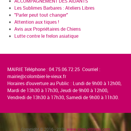
ACCOMPAGNEMENT DES AIDANTS
Les Sublimes Barbares : Ateliers Libres
"Parler peut tout changer"
Attention aux tiques !
Avis aux Propriétaires de Chiens
Lutte contre le frelon asiatique
MAIRIE Téléphone : 04.75.06.72.25 Courriel :
mairie@colombier-le-vieux.fr
Horaires d’ouverture au Public : Lundi de 9h00 à 12h00,
Mardi de 13h30 à 17h30, Jeudi de 9h00 à 12h00,
Vendredi de 13h30 à 17h30, Samedi de 9h00 à 11h30.
Copyright © 2016 - 2026
www.sites-vitrines.com