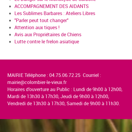
ACCOMPAGNEMENT DES AIDANTS
Les Sublimes Barbares : Ateliers Libres
"Parler peut tout changer"
Attention aux tiques !
Avis aux Propriétaires de Chiens
Lutte contre le frelon asiatique
MAIRIE Téléphone : 04.75.06.72.25 Courriel :
mairie@colombier-le-vieux.fr
Horaires d’ouverture au Public : Lundi de 9h00 à 12h00,
Mardi de 13h30 à 17h30, Jeudi de 9h00 à 12h00,
Vendredi de 13h30 à 17h30, Samedi de 9h00 à 11h30.