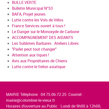
BULLE VERTE
Bulletin Municipal N°53
BAFA, Projet jeunes
Lutte contre les Vols de Vélos
France Services ouvert à tous !
Le Danger sur le Monoxyde de Carbone
ACCOMPAGNEMENT DES AIDANTS
Les Sublimes Barbares : Ateliers Libres
"Parler peut tout changer"
Attention aux tiques !
Avis aux Propriétaires de Chiens
Lutte contre le frelon asiatique
MAIRIE Téléphone : 04.75.06.72.25 Courriel :
mairie@colombier-le-vieux.fr
Horaires d’ouverture au Public : Lundi de 9h00 à 12h00,