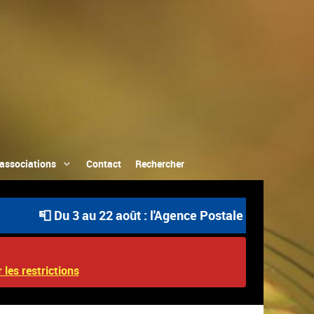
associations
Contact
Rechercher
 Du 3 au 22 août : l'Agence Postale Communale est ouve
 les restrictions