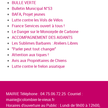
BULLE VERTE
Bulletin Municipal N°53
BAFA, Projet jeunes
Lutte contre les Vols de Vélos
France Services ouvert à tous !
Le Danger sur le Monoxyde de Carbone
ACCOMPAGNEMENT DES AIDANTS
Les Sublimes Barbares : Ateliers Libres
"Parler peut tout changer"
Attention aux tiques !
Avis aux Propriétaires de Chiens
Lutte contre le frelon asiatique
MAIRIE Téléphone : 04.75.06.72.25 Courriel :
mairie@colombier-le-vieux.fr
Horaires d’ouverture au Public : Lundi de 9h00 à 12h00,