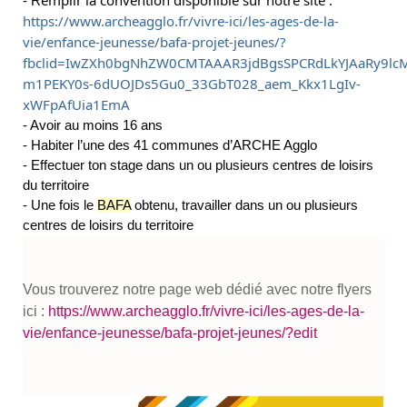
- R
https://www.archeagglo.fr/vivre-ici/les-ages-de-la-
vie/enfance-jeunesse/bafa-projet-jeunes/?
fbclid=IwZXh0bgNhZW0CMTAAAR3jdBgsSPCRdLkYJAaRy9lc
m1PEKY0s-6dUOJDs5Gu0_33GbT028_aem_Kkx1LgIv-
xWFpAfUia1EmA
- Avoir au moins 16 ans
- Habiter l’une des 41 communes d’ARCHE Agglo
- Effectuer ton stage dans un ou plusieurs centres de loisirs
du territoire
- Une fois le
BAFA
obtenu, travailler dans un ou plusieurs
centres de loisirs du territoire
Vous trouverez notre page web dédié avec notre flyers
ici :
https://www.archeagglo.fr/vivre-ici/les-ages-de-la-
vie/enfance-jeunesse/bafa-projet-jeunes/?edit