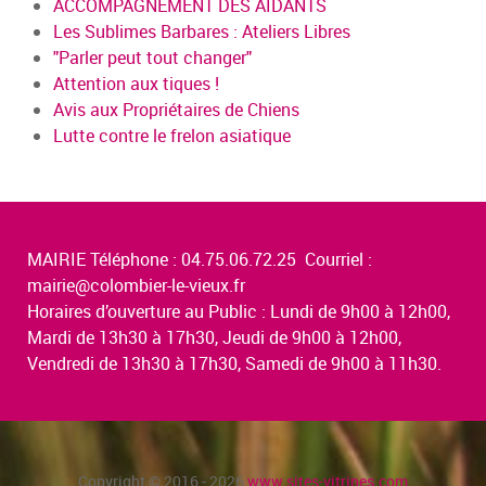
ACCOMPAGNEMENT DES AIDANTS
Les Sublimes Barbares : Ateliers Libres
"Parler peut tout changer"
Attention aux tiques !
Avis aux Propriétaires de Chiens
Lutte contre le frelon asiatique
MAIRIE Téléphone : 04.75.06.72.25 Courriel :
mairie@colombier-le-vieux.fr
Horaires d’ouverture au Public : Lundi de 9h00 à 12h00,
Mardi de 13h30 à 17h30, Jeudi de 9h00 à 12h00,
Vendredi de 13h30 à 17h30, Samedi de 9h00 à 11h30.
Copyright © 2016 - 2026
www.sites-vitrines.com