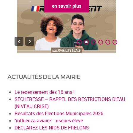
en savoir plus
ACTUALITÉS DE LA MAIRIE
Le recensement dès 16 ans !
SÉCHERESSE – RAPPEL DES RESTRICTIONS D'EAU
(NIVEAU CRISE)
Résultats des Elections Municipales 2026
"influenza aviaire" - risques élevé
DECLAREZ LES NIDS DE FRELONS