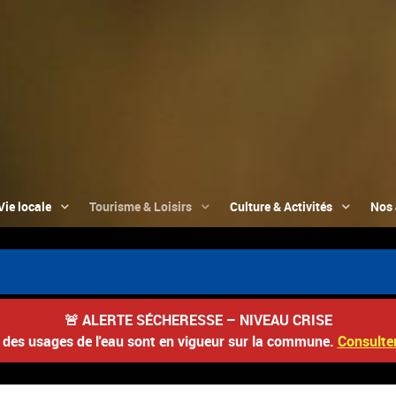
Vie locale
Tourisme & Loisirs
Culture & Activités
Nos 

🚨
ALERTE SÉCHERESSE – NIVEAU CRISE
s des usages de l'eau sont en vigueur sur la commune.
Consulter