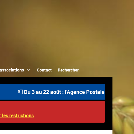
associations
Contact
Rechercher
 Du 3 au 22 août : l'Agence Postale Communale est ouve
 les restrictions