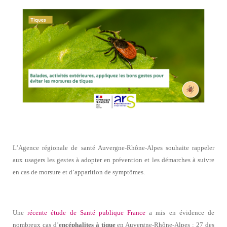
L’Agence régionale de santé Auvergne-Rhône-Alpes souhaite rappeler
aux usagers les gestes à adopter en prévention et les démarches à suivre
en cas de morsure et d’apparition de symptômes.
Une
récente étude de Santé publique France
a mis en évidence de
nombreux cas d’
encéphalites à tique
en Auvergne-Rhône-Alpes : 27 des