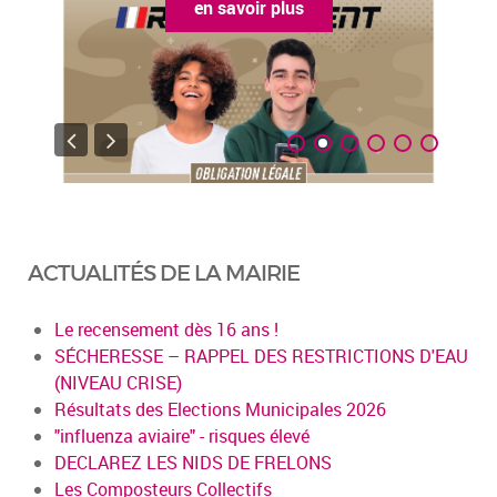
en savoir plus
ACTUALITÉS DE LA MAIRIE
Le recensement dès 16 ans !
SÉCHERESSE – RAPPEL DES RESTRICTIONS D'EAU
(NIVEAU CRISE)
Résultats des Elections Municipales 2026
"influenza aviaire" - risques élevé
DECLAREZ LES NIDS DE FRELONS
Les Composteurs Collectifs