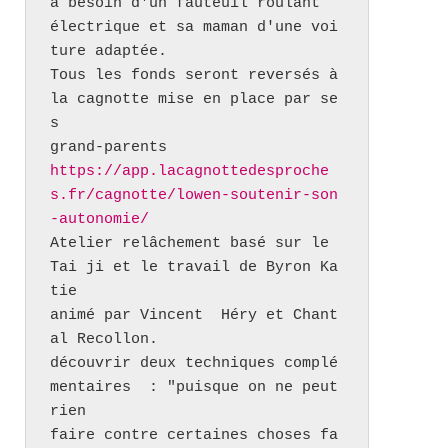
a besoin d'un fauteuil roulant 

électrique et sa maman d'une voi
ture adaptée.

Tous les fonds seront reversés à 
la cagnotte mise en place par se
s 

https://app.lacagnottedesproche
s.fr/cagnotte/lowen-soutenir-son
-autonomie/
Atelier relâchement basé sur le 
Tai ji et le travail de Byron Ka
tie 

animé par Vincent  Héry et Chant
al Recollon.

découvrir deux techniques complé
mentaires  : "puisque on ne peut 
rien 

faire contre certaines choses fa