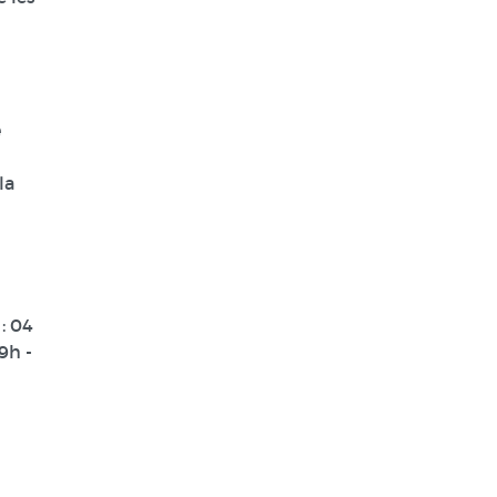
e
la
 :
04
9h -