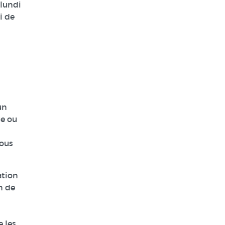
 lundi
i de
un
ge ou
vous
ation
n de
 les