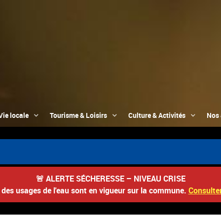
Vie locale
Tourisme & Loisirs
Culture & Activités
Nos 
📮 D
🚨
ALERTE SÉCHERESSE – NIVEAU CRISE
s des usages de l'eau sont en vigueur sur la commune.
Consulter