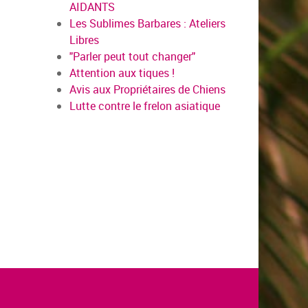
AIDANTS
Les Sublimes Barbares : Ateliers
Libres
"Parler peut tout changer"
Attention aux tiques !
Avis aux Propriétaires de Chiens
Lutte contre le frelon asiatique