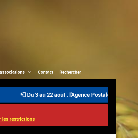
associations
Contact
Rechercher
📮 Du 3 au 22 août : l'Agence Postale Communale est ou
 les restrictions