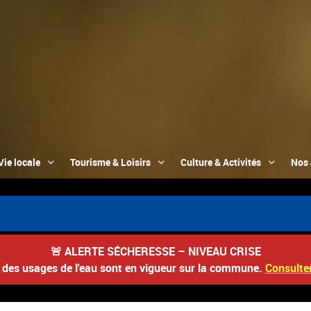
Vie locale
Tourisme & Loisirs
Culture & Activités
Nos 
🚨
ALERTE SÉCHERESSE – NIVEAU CRISE
s des usages de l'eau sont en vigueur sur la commune.
Consulter