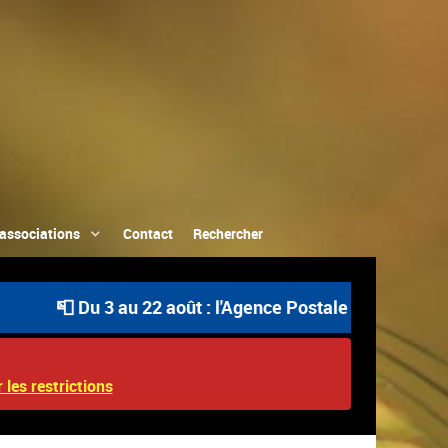
associations
Contact
Rechercher
📮 Du 3 au 22 août : l'Agence Postale Communale est ou
 les restrictions