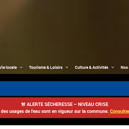
Vie locale
Tourisme & Loisirs
Culture & Activités
Nos 
📮 Du 3 au 22
🚨
ALERTE SÉCHERESSE – NIVEAU CRISE
s des usages de l'eau sont en vigueur sur la commune.
Consulter