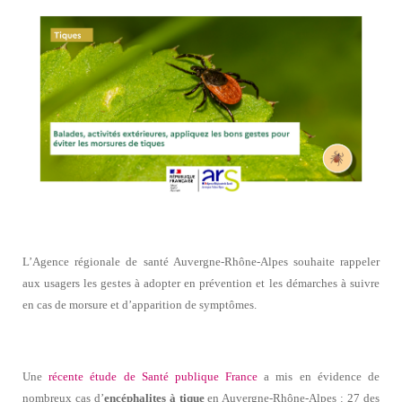
L’Agence régionale de santé Auvergne-Rhône-Alpes souhaite rappeler
aux usagers les gestes à adopter en prévention et les démarches à suivre
en cas de morsure et d’apparition de symptômes.
Une
récente étude de Santé publique France
a mis en évidence de
nombreux cas d’
encéphalites à tique
en Auvergne-Rhône-Alpes : 27 des