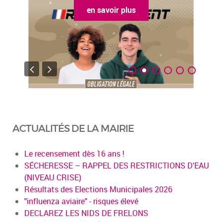
en savoir plus
ACTUALITÉS DE LA MAIRIE
Le recensement dès 16 ans !
SÉCHERESSE – RAPPEL DES RESTRICTIONS D'EAU
(NIVEAU CRISE)
Résultats des Elections Municipales 2026
"influenza aviaire" - risques élevé
DECLAREZ LES NIDS DE FRELONS