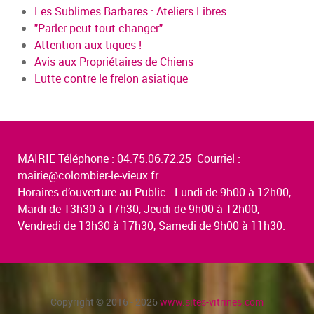
Les Sublimes Barbares : Ateliers Libres
"Parler peut tout changer"
Attention aux tiques !
Avis aux Propriétaires de Chiens
Lutte contre le frelon asiatique
MAIRIE Téléphone : 04.75.06.72.25 Courriel :
mairie@colombier-le-vieux.fr
Horaires d’ouverture au Public : Lundi de 9h00 à 12h00,
Mardi de 13h30 à 17h30, Jeudi de 9h00 à 12h00,
Vendredi de 13h30 à 17h30, Samedi de 9h00 à 11h30.
Copyright © 2016 - 2026
www.sites-vitrines.com