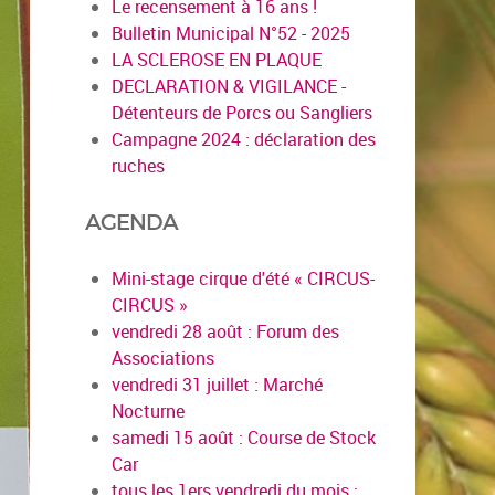
Le recensement à 16 ans !
Bulletin Municipal N°52 - 2025
LA SCLEROSE EN PLAQUE
DECLARATION & VIGILANCE -
Détenteurs de Porcs ou Sangliers
Campagne 2024 : déclaration des
ruches
AGENDA
Mini-stage cirque d'été « CIRCUS-
CIRCUS »
vendredi 28 août : Forum des
Associations
vendredi 31 juillet : Marché
Nocturne
samedi 15 août : Course de Stock
Car
tous les 1ers vendredi du mois :