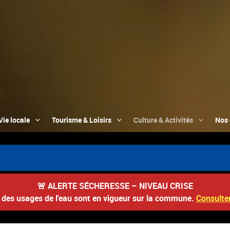
Vie locale
Tourisme & Loisirs
Culture & Activités
Nos 
📮 
🚨
ALERTE SÉCHERESSE – NIVEAU CRISE
s des usages de l'eau sont en vigueur sur la commune.
Consulter