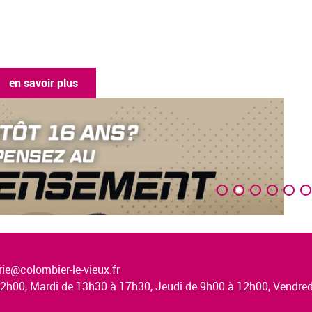
en savoir plus
ie@colombier-le-vieux.fr
à 12h00, Mardi de 13h30 à 17h30, Jeudi de 9h00 à 12h00, Vendr