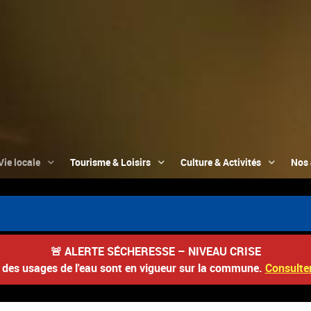
Vie locale
Tourisme & Loisirs
Culture & Activités
Nos 
🚨
ALERTE SÉCHERESSE – NIVEAU CRISE
s des usages de l'eau sont en vigueur sur la commune.
Consulter