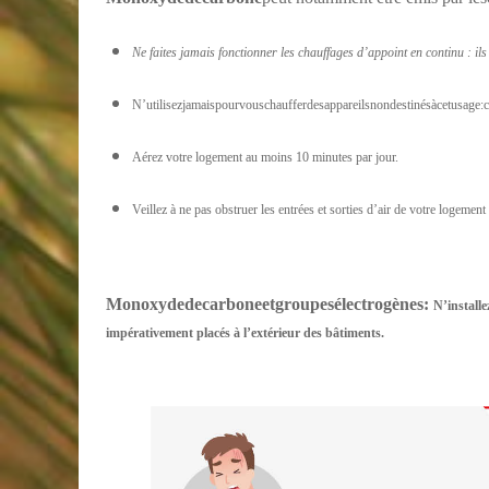
Ne faites jamais fonctionner les chauffages d’appoint en continu : il
N’utilisezjamaispourvouschaufferdesappareilsnondestinésàcetusage:cu
Aérez votre logement au moins 10 minutes par jour.
Veillez à ne pas obstruer les entrées et sorties d’air de votre logement
Monoxyde
de
carbone
et
groupes
électrogènes
:
N’installe
impérativement placés à l’extérieur des bâtiments.