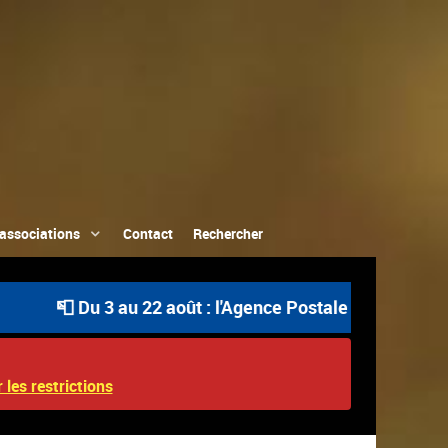
associations
Contact
Rechercher
📮 Du 3 au 22 août : l'Agence Postale Communale est ouve
 les restrictions