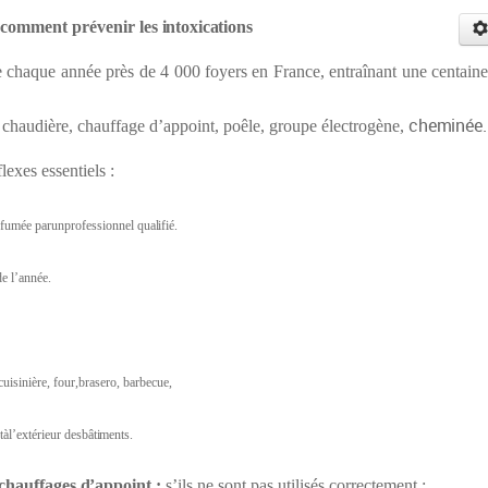
comment
prévenir
les
intoxications
chaque année près de 4 000 foyers en France, entraînant une centaine
cheminée.
: chaudière, chauffage d’appoint, poêle, groupe électrogène,
lexes essentiels :
defumée parunprofessionnel
qualifié.
e l’année.
isinière, four,brasero, barbecue,
àl’extérieur des
bâtiments.
chauffages
d
’appoint
;
s’ils ne sont pas utilisés correctement :