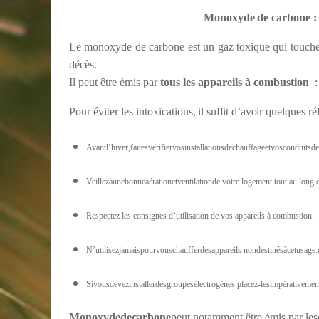
Monoxyde
de
carbone
:
Le monoxyde de carbone est un gaz toxique qui touche 
décès.
Il peut être émis par
tous les appareils à combustion
Pour
éviter
les
intoxications,
il suffit d’avoir
quelques réf
Avantl’hiver,faitesvérifiervosinstallationsdechauffageetvosconduits
Veillezàunebonneaérationetventilationde votre logement tout au long d
Respectez les consignes d’utilisation de vos appareils à combustion.
N’utilisezjamaispourvouschaufferdesappareils nondestinésàcetusage:cu
Sivousdevezinstallerdesgroupesélectrogènes,placez-lesimpérativement
Monoxyde
de
carbone
peut notamment être émis par les