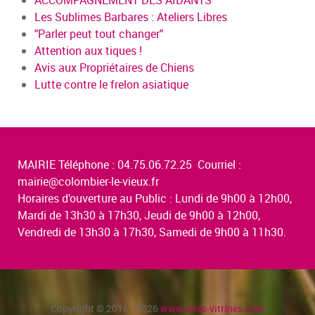
Les Sublimes Barbares : Ateliers Libres
"Parler peut tout changer"
Attention aux tiques !
Avis aux Propriétaires de Chiens
Lutte contre le frelon asiatique
MAIRIE Téléphone : 04.75.06.72.25 Courriel :
mairie@colombier-le-vieux.fr
Horaires d’ouverture au Public : Lundi de 9h00 à 12h00,
Mardi de 13h30 à 17h30, Jeudi de 9h00 à 12h00,
Vendredi de 13h30 à 17h30, Samedi de 9h00 à 11h30.
Copyright © 2016 - 2026
www.sites-vitrines.com