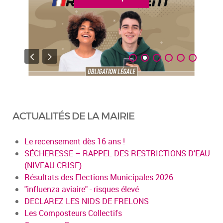
ACTUALITÉS DE LA MAIRIE
Le recensement dès 16 ans !
SÉCHERESSE – RAPPEL DES RESTRICTIONS D'EAU
(NIVEAU CRISE)
Résultats des Elections Municipales 2026
"influenza aviaire" - risques élevé
DECLAREZ LES NIDS DE FRELONS
Les Composteurs Collectifs