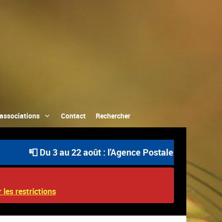
associations
Contact
Rechercher
📮 Du 3 au 22 août : l'Agence Postale Communale est o
 les restrictions