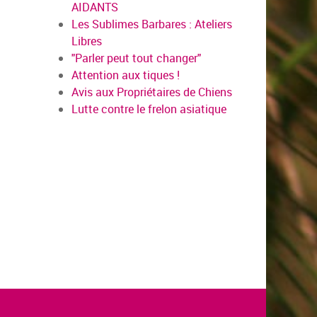
AIDANTS
Les Sublimes Barbares : Ateliers
Libres
"Parler peut tout changer"
Attention aux tiques !
Avis aux Propriétaires de Chiens
Lutte contre le frelon asiatique