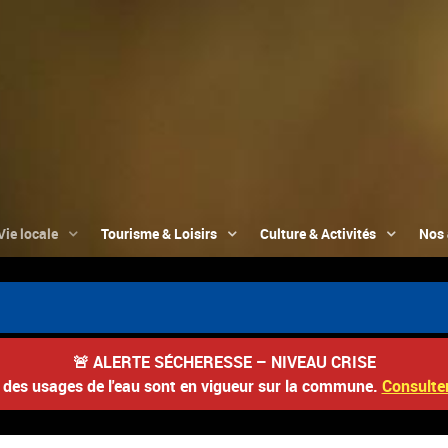
Vie locale
Tourisme & Loisirs
Culture & Activités
Nos 
🚨
ALERTE SÉCHERESSE – NIVEAU CRISE
s des usages de l'eau sont en vigueur sur la commune.
Consulter