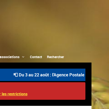
associations
Contact
Rechercher
📮 Du 3 au 22 août : l'Agence Postale Communale est ouv
 les restrictions