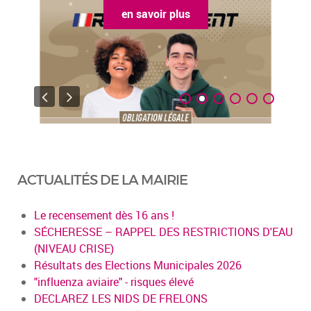
en savoir plus
ACTUALITÉS DE LA MAIRIE
Le recensement dès 16 ans !
SÉCHERESSE – RAPPEL DES RESTRICTIONS D'EAU
(NIVEAU CRISE)
Résultats des Elections Municipales 2026
"influenza aviaire" - risques élevé
DECLAREZ LES NIDS DE FRELONS