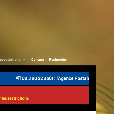
associations
Contact
Rechercher
📮 Du 3 au 22 août : l'Agence Postale Communale est ou
 les restrictions