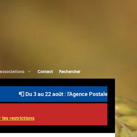
associations
Contact
Rechercher
📮 Du 3 au 22 août : l'Agence Postale Communale est ouv
 les restrictions