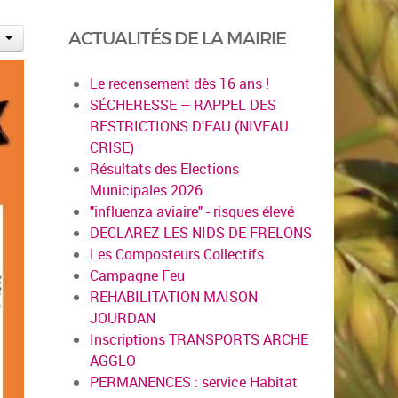
ACTUALITÉS DE LA MAIRIE
Le recensement dès 16 ans !
SÉCHERESSE – RAPPEL DES
RESTRICTIONS D'EAU (NIVEAU
CRISE)
Résultats des Elections
Municipales 2026
"influenza aviaire" - risques élevé
DECLAREZ LES NIDS DE FRELONS
Les Composteurs Collectifs
Campagne Feu
REHABILITATION MAISON
JOURDAN
Inscriptions TRANSPORTS ARCHE
AGGLO
PERMANENCES : service Habitat