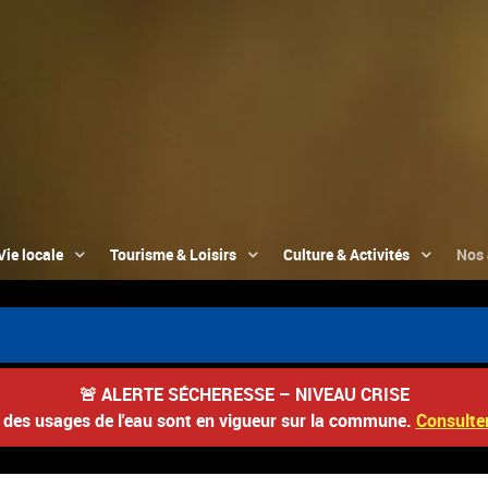
Vie locale
Tourisme & Loisirs
Culture & Activités
Nos 
🚨
ALERTE SÉCHERESSE – NIVEAU CRISE
s des usages de l'eau sont en vigueur sur la commune.
Consulter