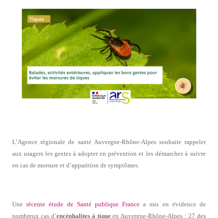
L’Agence régionale de santé Auvergne-Rhône-Alpes souhaite rappeler
aux usagers les gestes à adopter en prévention et les démarches à suivre
en cas de morsure et d’apparition de symptômes.
Une
récente étude de Santé publique France
a mis en évidence de
nombreux cas d’
encéphalites à tique
en Auvergne-Rhône-Alpes : 27 des